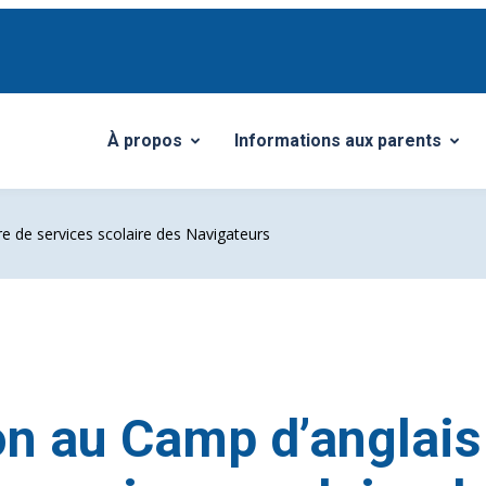
À propos
Informations aux parents
Ouvrir/Fermer le sous-menu
Ouvrir/Fermer le sous-menu
re de services scolaire des Navigateurs
on au Camp d’anglais