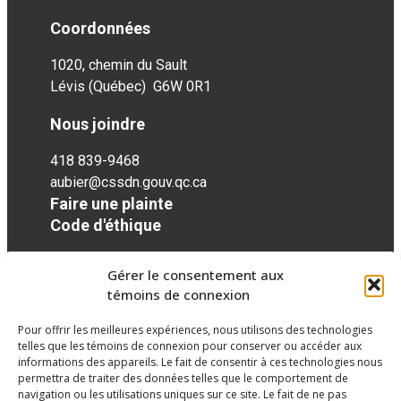
Coordonnées
1020, chemin du Sault
Lévis (Québec) G6W 0R1
Nous joindre
418 839-9468
aubier@cssdn.gouv.qc.ca
Faire une plainte
Code d'éthique
Gérer le consentement aux
Réseaux sociaux
témoins de connexion
Pour offrir les meilleures expériences, nous utilisons des technologies
facebook
twitter
googleplus
googleplus
googleplus
telles que les témoins de connexion pour conserver ou accéder aux
informations des appareils. Le fait de consentir à ces technologies nous
permettra de traiter des données telles que le comportement de
navigation ou les utilisations uniques sur ce site. Le fait de ne pas