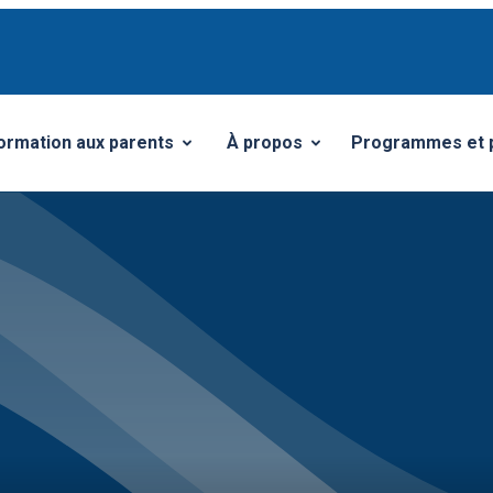
ormation aux parents
À propos
Programmes et p
vrir/Fermer le sous-menu
Ouvrir/Fermer le sous-menu