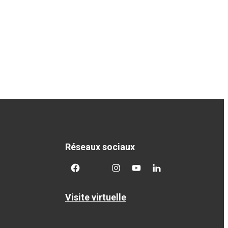
Réseaux sociaux
facebook
twitter
googleplus
googleplus
googleplus
Visite virtuelle