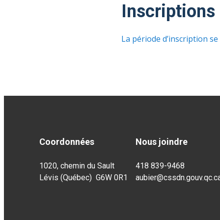
Inscriptions
La période d’inscription se
Coordonnées
Nous joindre
1020, chemin du Sault
418 839-9468
Lévis (Québec) G6W 0R1
aubier@cssdn.gouv.qc.c