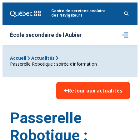
Aller
Centre de services scolaire
au
des Navigateurs
contenu
Ouvrir
École secondaire de l'Aubier
le
menu
Accueil
Actualités
Passerelle Robotique : soirée d’information
Retour aux actualités
Passerelle
Robotique :