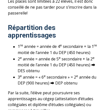
Les places sont limitées à 22 élèves, il est donc
conseillé de ne pas tarder pour s’inscrire dans la
passerelle!
Répartition des
apprentissages
re
e
re
1
année = année de 4
secondaire + la 1
moitié de l’année 1 du DEP (450 heures)
e
e
e
2
année = année de 5
secondaire + la 2
moitié de l’année 1 du DEP (450 heures) ⮕
DES obtenu
e
e
e
3
année = « 6
secondaire » = 2
année du
DEP (900 heures) ⮕ DEP obtenu
Par la suite, l’élève peut poursuivre ses
apprentissages au cégep (attestation d’études
collégiales et diplôme d’études collégiales) ou