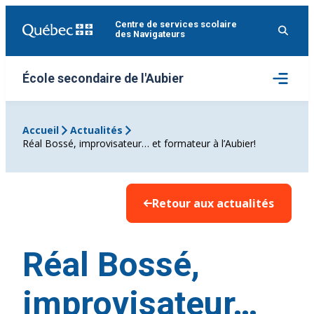
Aller
Centre de services scolaire
au
des Navigateurs
contenu
Ouvrir
École secondaire de l'Aubier
le
menu
Accueil
Actualités
Réal Bossé, improvisateur… et formateur à l’Aubier!
Retour aux actualités
Réal Bossé,
improvisateur…