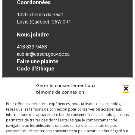
Coordonnées
1020, chemin du Sault
Lévis (Québec) G6W 0R1
Nous joindre
418 839-9468
aubier@cssdn.gouv.qc.ca
Faire une plainte
Code d'éthique
Gérer le consentement aux
Réseaux sociaux
témoins de connexion
Pour offrir les meilleures expériences, nous utilisons des technologies
facebook
twitter
googleplus
googleplus
googleplus
telles que les témoins de connexion pour conserver ou accéder aux
informations des appareils. Le fait de consentir à ces technologies nous
permettra de traiter des données telles que le comportement de
navigation ou les utilisations uniques sur ce site. Le fait de ne pas
consentir ou de retirer son consentement peut avoir un effet négatif sur