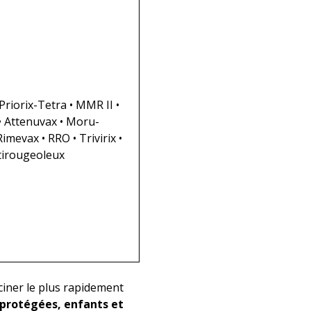
• Priorix-Tetra • MMR II •
 Attenuvax • Moru-
Rimevax • RRO • Trivirix •
tirougeoleux
ciner le plus rapidement
 protégées, enfants et