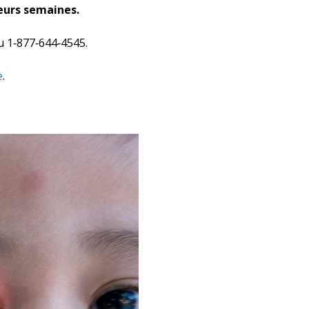
ieurs semaines.
u 1‑877‑644‑4545.
e
.