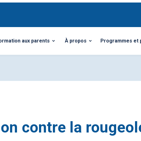
ormation aux parents
À propos
Programmes et p
vrir/Fermer le sous-menu
Ouvrir/Fermer le sous-menu
on contre la rougeol