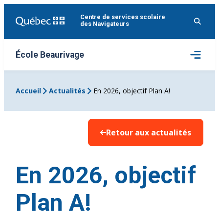
Aller
Centre de services scolaire
au
des Navigateurs
contenu
Ouvrir
École Beaurivage
le
menu
Accueil
Actualités
En 2026, objectif Plan A!
Retour aux actualités
En 2026, objectif
Plan A!