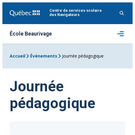
Aller
Centre de services scolaire
au
des Navigateurs
contenu
Ouvrir
École Beaurivage
le
menu
Accueil
Événements
Journée pédagogique
Journée
pédagogique