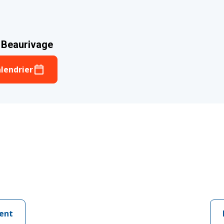
 Beaurivage
lendrier
ent