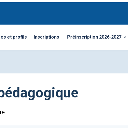
s et profils
Inscriptions
Préinscription 2026-2027
enu
Ouvrir/Fermer le sous-men
pédagogique
ue