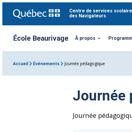
Aller
Centre de services scolaire
au
des Navigateurs
contenu
École Beaurivage
À propos
Programme
Ouvrir/Fermer le sous-m
Accueil
Événements
Journée pédagogique
Journée 
Journée pédagogiq