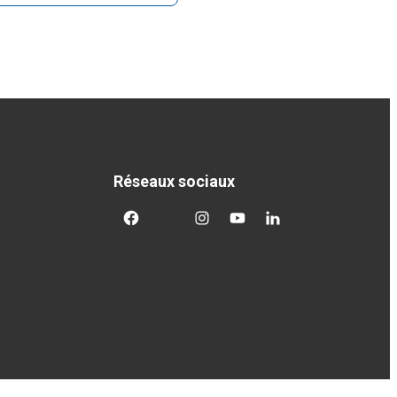
Réseaux sociaux
facebook
twitter
googleplus
googleplus
googleplus