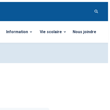
Information
Vie scolaire
Nous joindre
u
Ouvrir/Fermer le sous-menu
Ouvrir/Fermer le sous-menu