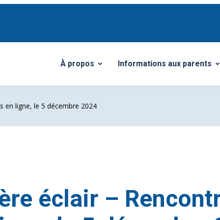
À propos
Informations aux parents
Ouvrir/Fermer le sous-menu
Ouvrir/Fermer le sous-me
s en ligne, le 5 décembre 2024
ère éclair – Rencont