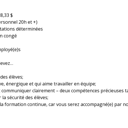
28,33 $
ersonnel 20h et +)
stations déterminées
en congé
ployé(e)s
 devez…
 des élèves;
e, énergique et qui aime travailler en équipe;
et communiquer clairement – deux compétences précieuses ta
r la sécurité des élèves;
de la formation continue, car vous serez accompagné(e) par n