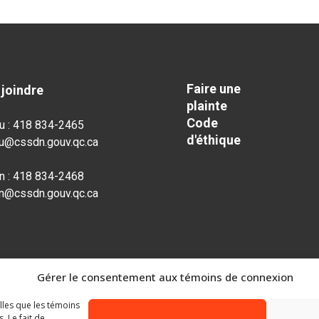
Faire une
joindre
plainte
Code
u : 418 834-2465
d'éthique
au@cssdn.gouv.qc.ca
n : 418 834-2468
n@cssdn.gouv.qc.ca
Gérer le consentement aux témoins de connexion
elles que les témoins
 Le fait de