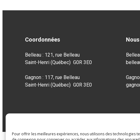
Coordonnées
Nous 
Belleau : 121, rue Belleau
Bellea
Saint-Henri (Québec) G0R 3E0
belle
Gagnon : 117, rue Belleau
Gagno
Saint-Henri (Québec) G0R 3E0
gagno
Pour offrir les meilleures expériences, nous utilisons des technologies t
de connexion pour conserver ou accéder aux informations des appareils.