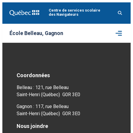
Aller
Centre de services scolaire
au
des Navigateurs
contenu
Ouvrir
École Belleau, Gagnon
le
menu
Coordonnées
Belleau : 121, rue Belleau
Saint-Henri (Québec) G0R 3E0
Gagnon : 117, rue Belleau
Saint-Henri (Québec) G0R 3E0
Nous joindre