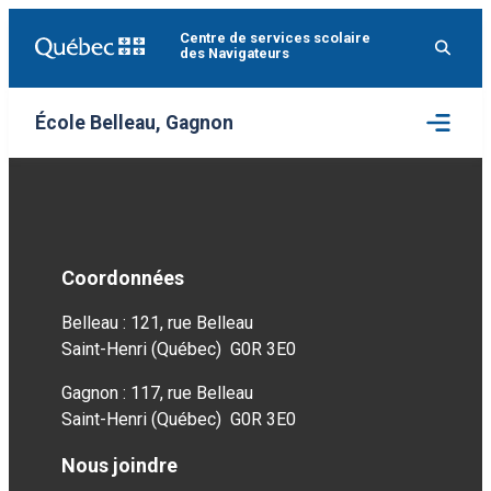
Aller
Centre de services scolaire
au
des Navigateurs
contenu
Ouvrir
École Belleau, Gagnon
le
menu
Coordonnées
Belleau : 121, rue Belleau
Saint-Henri (Québec) G0R 3E0
Gagnon : 117, rue Belleau
Saint-Henri (Québec) G0R 3E0
Nous joindre