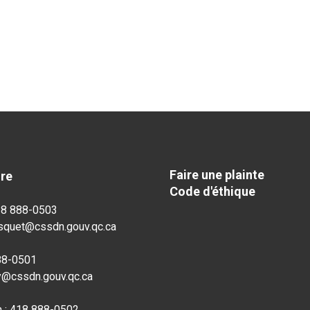
Faire une plainte
dre
Code d'éthique
18 888-0503
osquet@cssdn.gouv.qc.ca
888-0501
ly@cssdn.gouv.qc.ca
n : 418 888-0502