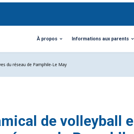
À propos
Informations aux parents
Ouvrir/Fermer le sous-menu
Ouvrir/Fermer le sous-me
lèves du réseau de Pamphile-Le May
mical de volleyball e