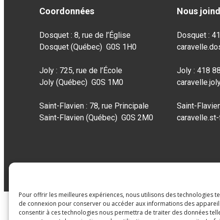
Coordonnées
Nous join
Dosquet : 8, rue de l’Église
Dosquet : 4
Dosquet (Québec) G0S 1H0
caravelle.d
Joly : 725, rue de l’École
Joly : 418 
Joly (Québec) G0S 1M0
caravelle.jo
Saint-Flavien : 78, rue Principale
Saint-Flavie
Saint-Flavien (Québec) G0S 2M0
caravelle.st
Pour offrir les meilleures expériences, nous utilisons des technologies t
de connexion pour conserver ou accéder aux informations des appareils.
consentir à ces technologies nous permettra de traiter des données tell