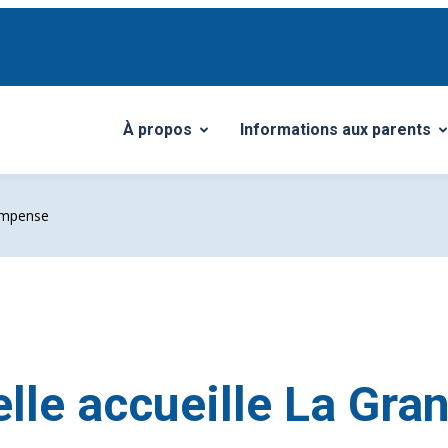
À propos
Informations aux parents
Ouvrir/Fermer le sous-menu
Ouvrir/Fermer le sous-me
compense
lle accueille La Gra