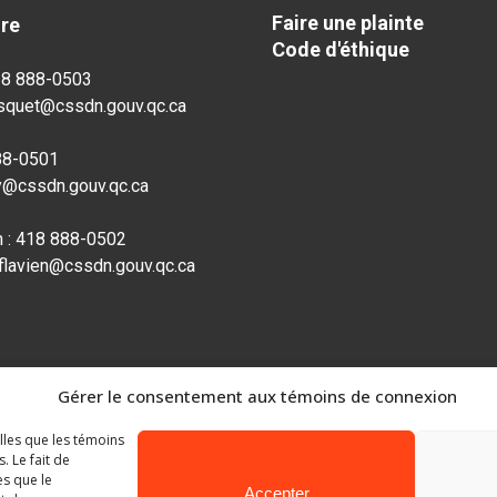
Faire une plainte
dre
Code d'éthique
18 888-0503
osquet@cssdn.gouv.qc.ca
888-0501
ly@cssdn.gouv.qc.ca
n : 418 888-0502
-flavien@cssdn.gouv.qc.ca
Gérer le consentement aux témoins de connexion
elles que les témoins
 Le fait de
es que le
Accepter