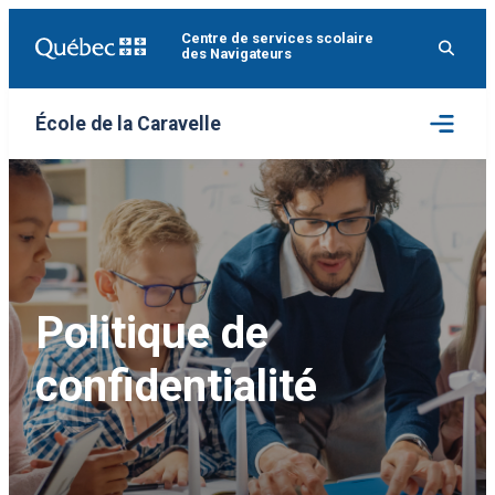
Aller
Centre de services scolaire
au
des Navigateurs
contenu
Ouvrir
École de la Caravelle
le
menu
Politique de
confidentialité