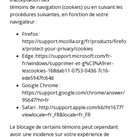
témoins de navigation (cookies) ou en suivant les
procédures suivantes, en fonction de votre
navigateur :
Firefox :
https://support.mozilla.org/fr/products/firefo
x/protect-your-privacy/cookies
Edge :https://support.microsoft.com/fr-
fr/windows/supprimer-et-g%C3%A9rer-
lescookies-168dab11-0753-043d-7c16-
ede5947fc64d
Google Chrome :
https://support.google.com/chrome/answer/
95647?hl=fr
Safari : http://support.apple.com/kb/ht1677?
viewlocale=fr_FR&locale=fr_FR
Le blocage de certains témoins peut cependant
avoir une incidence sur votre expérience de