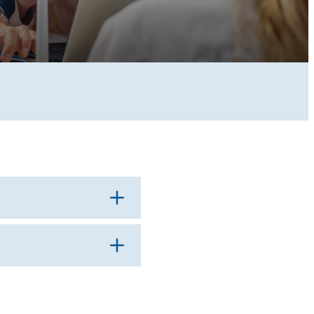
Op
en
Op
en