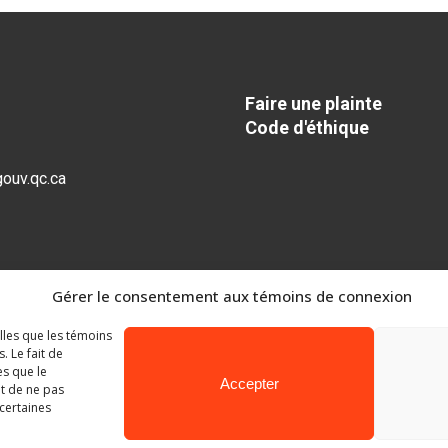
période
période
Récréation
Faire une plainte
e
3
période
Code d'éthique
h 35 à 12 h 40
ouv.qc.ca
e
4
période
 Récréation
Gérer le consentement aux témoins de connexion
e
5
période
 Surveillance
elles que les témoins
 Le fait de
es que le
Accepter
it de ne pas
 certaines
Ministère de l’Éducation