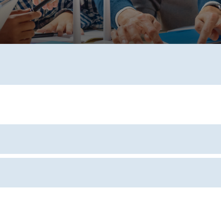
40 à 7 h 50
es