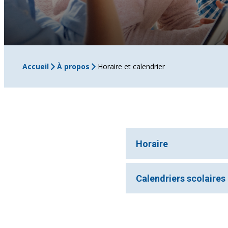
Accueil
À propos
Horaire et calendrier
Horaire
Calendriers scolaires
A.M. :
Surveillance : 7 h 
Calendriers scolair
re
1
cloche : 7 h 50