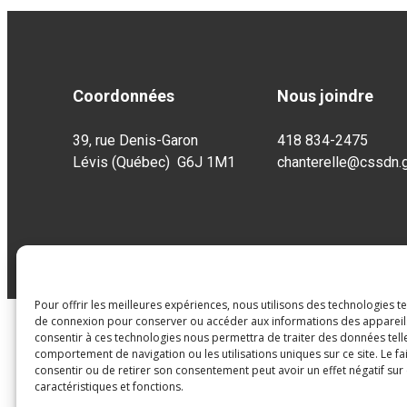
e
2
cloche : 7 h 55
re
7 h 55 à 8 h 55 : 1
e
8 h 55 à 9 h 55 : 2
9 h 58 à 10 h 18 : 
Coordonnées
Nous joindre
10 h 20 à 11 h 20 : 
39, rue Denis-Garon
418 834-2475
P.M. :
Surveillance : 12 
Lévis (Québec) G6J 1M1
chanterelle@cssdn.g
re
1
cloche : 12 h 40
e
2
cloche : 12 h 45
12 h 45 à 13 h 45 : 
13 h 48 à 14 h 08 :
14 h 10 à 15 h 10 : 
15 h 15 à 15 h 20 :
Pour offrir les meilleures expériences, nous utilisons des technologies t
de connexion pour conserver ou accéder aux informations des appareils.
consentir à ces technologies nous permettra de traiter des données tell
comportement de navigation ou les utilisations uniques sur ce site. Le fa
consentir ou de retirer son consentement peut avoir un effet négatif sur
caractéristiques et fonctions.
7 h 50 à 11 h 00