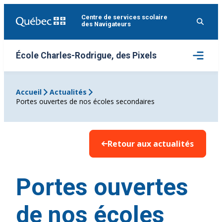
Aller
Centre de services scolaire
au
des Navigateurs
contenu
Ouvrir
École Charles-Rodrigue, des Pixels
le
menu
Accueil
Actualités
Portes ouvertes de nos écoles secondaires
Retour aux actualités
Portes ouvertes
de nos écoles