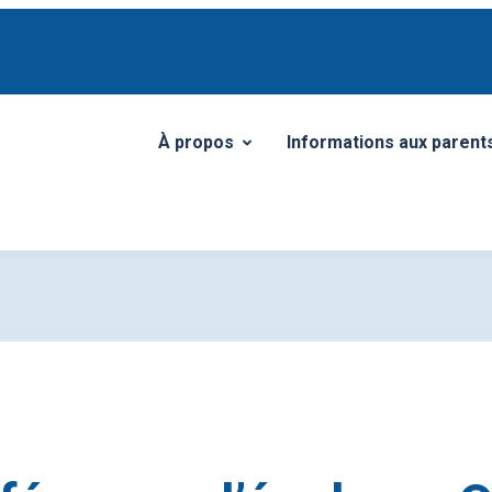
À propos
Informations aux parent
Ouvrir/Fermer le sous-menu
Ouvrir/Fermer le sous-