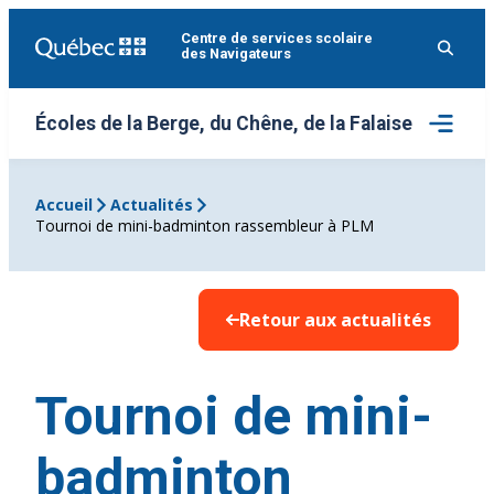
Aller
Centre de services scolaire
au
des Navigateurs
contenu
Ouvrir
Écoles de la Berge, du Chêne, de la Falaise
le
menu
Accueil
Actualités
Tournoi de mini-badminton rassembleur à PLM
Retour aux actualités
Tournoi de mini-
badminton