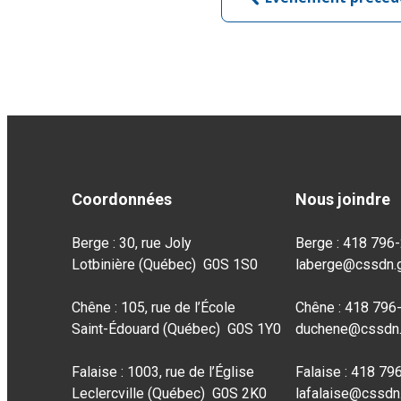
Coordonnées
Nous joindre
Berge : 30, rue Joly
Berge : 418 796
Lotbinière (Québec) G0S 1S0
laberge@cssdn.g
Chêne : 105, rue de l’École
Chêne : 418 796
Saint-Édouard (Québec) G0S 1Y0
duchene@cssdn.
Falaise : 1003, rue de l’Église
Falaise : 418 79
Leclercville (Québec) G0S 2K0
lafalaise@cssdn