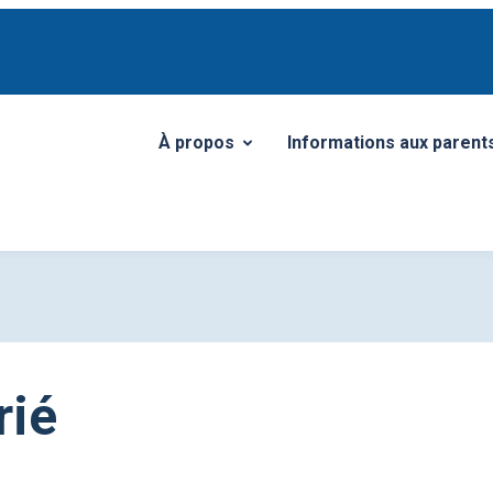
À propos
Informations aux parent
Ouvrir/Fermer le sous-menu
Ouvrir/Fermer le sous-
rié