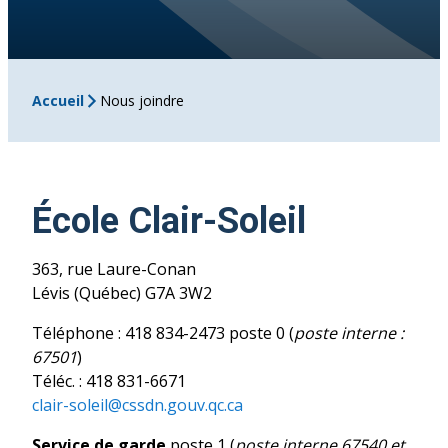
Accueil
Nous joindre
École Clair-Soleil
363, rue Laure-Conan
Lévis (Québec) G7A 3W2
Téléphone : 418 834-2473 poste 0 (
poste interne :
67501
)
Téléc. : 418 831-6671
clair-soleil@cssdn.gouv.qc.ca
Service de garde
poste 1 (
poste interne 67540 et