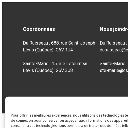
Coordonnées
Nous joindr
Du Ruisseau : 688, rue Saint-Joseph
Du Ruisseau 
Lévis (Québec) G6V 1J4
duruisseau@c
Sainte-Marie : 15, rue Létourneau
Sainte-Marie 
Lévis (Québec) G6V 3J8
ste-marie@cs
Pour offrir les meilleures expériences, nous utilisons des technologies t
de connexion pour conserver ou accéder aux informations des appareils.
consentir à ces technologies nous permettra de traiter des données tell