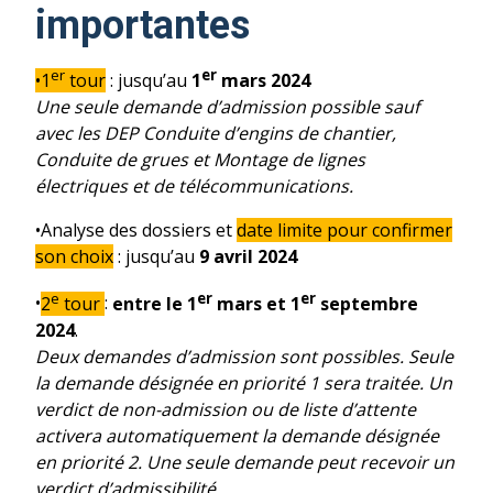
importantes
er
er
•1
tour
: jusqu’au
1
mars 2024
Une seule demande d’admission possible sauf
avec les DEP Conduite d’engins de chantier,
Conduite de grues et Montage de lignes
électriques et de télécommunications.
•Analyse des dossiers et
date limite pour confirmer
son choix
: jusqu’au
9 avril 2024
e
er
er
•
2
tour
:
entre le 1
mars et 1
septembre
2024
.
Deux demandes d’admission sont possibles. Seule
la demande désignée en priorité 1 sera traitée. Un
verdict de non-admission ou de liste d’attente
activera automatiquement la demande désignée
en priorité 2. Une seule demande peut recevoir un
verdict d’admissibilité.