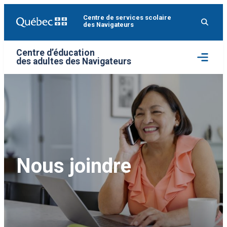
Aller
Centre de services scolaire
au
des Navigateurs
contenu
Centre d’éducation
Ouvrir
des adultes des Navigateurs
le
menu
Nous joindre