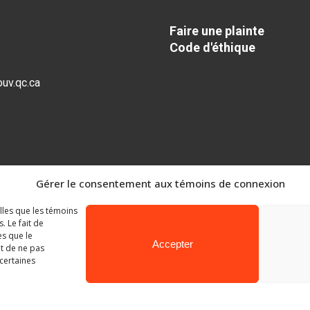
Faire une plainte
Code d'éthique
uv.qc.ca
Gérer le consentement aux témoins de connexion
elles que les témoins
 Le fait de
es que le
Accepter
it de ne pas
 certaines
Ministère de l’Éducation
© Gouvernement du Québec, 2026