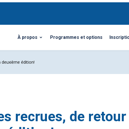
À propos
Programmes et options
Inscripti
Ouvrir/Fermer le sous-menu
a deuxième édition!
es recrues, de retour