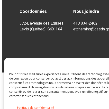
Coordonnées
Nous joindre
3724, avenue des Églises
418 834-2462
Lévis (Québec) G6X 1X4
etchemins@cssdn.go
Pour offrir les meilleures expériences, nous utilisons des technologies t
de connexion pour conserver ou accéder aux informations des appareils.
consentir à ces technologies nous permettra de traiter des données tell
comportement de navigation ou les utilisations uniques sur ce site. Le fa
consentir ou de retirer son consentement peut avoir un effet négatif sur
caractéristiques et fonctions.
Politique de confidentialité