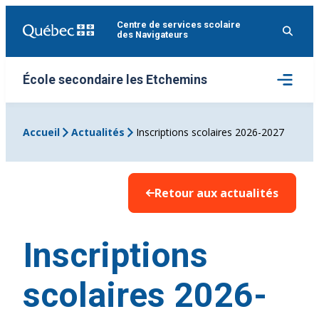
Aller
Centre de services scolaire
au
des Navigateurs
contenu
Ouvrir
École secondaire les Etchemins
le
menu
Accueil
Actualités
Inscriptions scolaires 2026-2027
Retour aux actualités
Inscriptions
scolaires 2026-