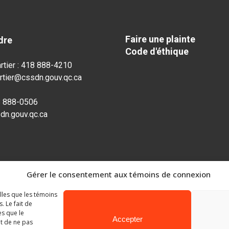
Faire une plainte
dre
Code d'éthique
rtier : 418 888-4210
rtier@cssdn.gouv.qc.ca
8 888-0506
dn.gouv.qc.ca
Gérer le consentement aux témoins de connexion
elles que les témoins
 Le fait de
es que le
Accepter
it de ne pas