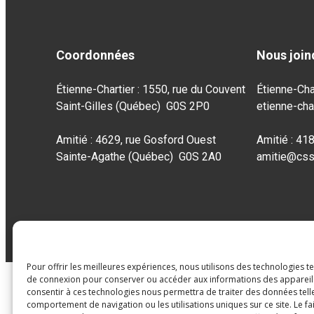
Coordonnées
Nous join
Étienne-Chartier : 1550, rue du Couvent
Étienne-Cha
Saint-Gilles (Québec) G0S 2P0
etienne-cha
Amitié : 4629, rue Gosford Ouest
Amitié : 41
Sainte-Agathe (Québec) G0S 2A0
amitie@css
Pour offrir les meilleures expériences, nous utilisons des technologies t
de connexion pour conserver ou accéder aux informations des appareils.
consentir à ces technologies nous permettra de traiter des données tell
comportement de navigation ou les utilisations uniques sur ce site. Le fa