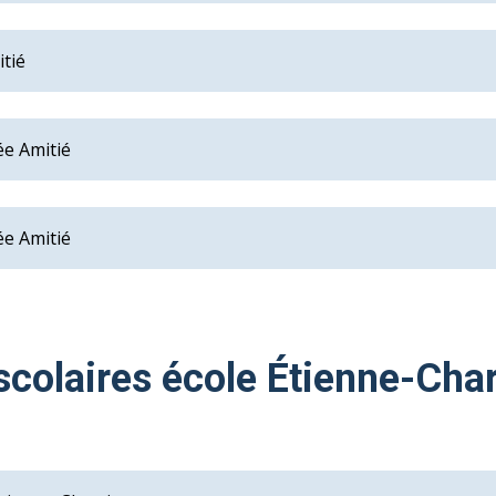
itié
ée Amitié
ée Amitié
scolaires école Étienne-Cha