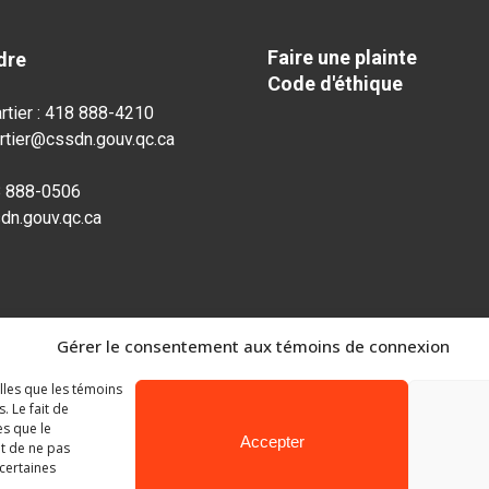
Faire une plainte
dre
Code d'éthique
rtier : 418 888-4210
rtier@cssdn.gouv.qc.ca
8 888-0506
dn.gouv.qc.ca
Gérer le consentement aux témoins de connexion
elles que les témoins
 Le fait de
es que le
Accepter
it de ne pas
 certaines