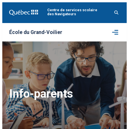
Aller
Centre de services scolaire
au
des Navigateurs
contenu
Ouvrir
École du Grand-Voilier
le
menu
Info-parents