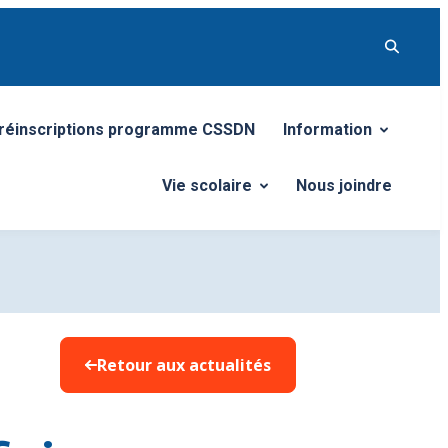
réinscriptions programme CSSDN
Information
Ouvrir/Fermer le so
Vie scolaire
Nous joindre
Ouvrir/Fermer le sous-menu
Retour aux actualités