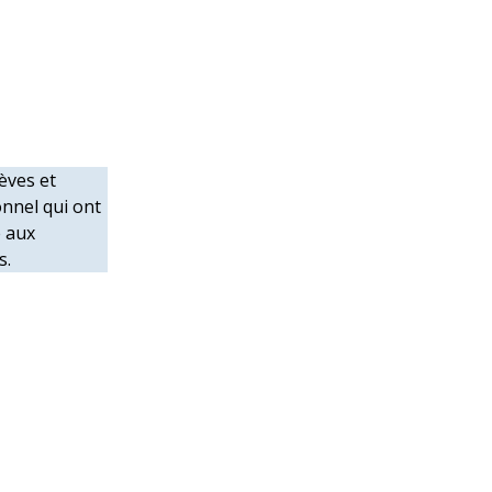
èves et
nnel qui ont
é aux
s.