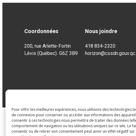
Coordonnées
Nous joindre
200, rue Arlette-Fortin
418 834-2320
Lévis (Québec) G6Z 3B9
horizon@cssdn.gouv.qc
Pour offrir les meilleures expériences, nous utilisons des technologies t
de connexion pour conserver ou accéder aux informations des appareils.
consentir à ces technologies nous permettra de traiter des données tell
comportement de navigation ou les utilisations uniques sur ce site. Le fa
consentir ou de retirer son consentement peut avoir un effet négatif sur