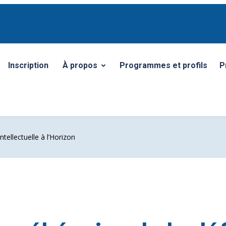
Inscription
À propos
Programmes et profils
P
Ouvrir/Fermer le sous-menu
tellectuelle à l’Horizon