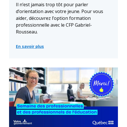
Il n’est jamais trop tôt pour parler
d’orientation avec votre jeune. Pour vous
aider, découvrez l’option formation
professionnelle avec le CFP Gabriel-
Rousseau.
En savoir plus
:
Explorez
le
centre
de
formation
professionnelle
Gabriel-
Rousseau
avec
votre
enfant