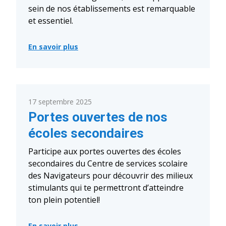
sein de nos établissements est remarquable
et essentiel.
En savoir plus
:
Semaine
du
personnel
de
soutien
17 septembre 2025
scolaire
–
Portes ouvertes de nos
21
au
écoles secondaires
27
septembre
2025
Participe aux portes ouvertes des écoles
secondaires du Centre de services scolaire
des Navigateurs pour découvrir des milieux
stimulants qui te permettront d’atteindre
ton plein potentiel!
En savoir plus