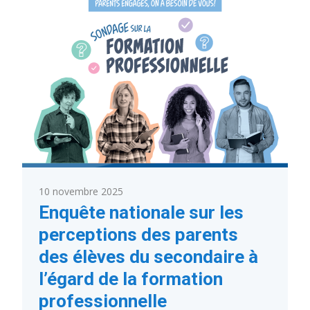
des
professionnels
de
l’éducation
–
17
au
21
novembre
2025
10 novembre 2025
Enquête nationale sur les
perceptions des parents
des élèves du secondaire à
l’égard de la formation
professionnelle