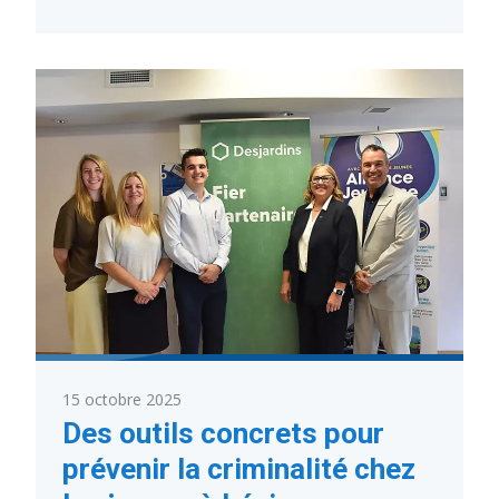
:
Semaine
québécoise
des
directions
d’établissement
scolaire
–
20
au
24
octobre
2025
15 octobre 2025
Des outils concrets pour
prévenir la criminalité chez