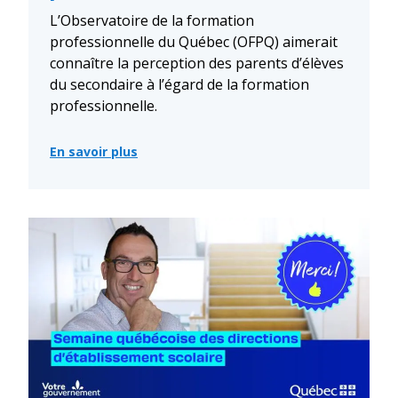
L’Observatoire de la formation
professionnelle du Québec (OFPQ) aimerait
connaître la perception des parents d’élèves
du secondaire à l’égard de la formation
professionnelle.
En savoir plus
:
Enquête
nationale
sur
les
perceptions
des
parents
des
élèves
du
secondaire
à
l’égard
de
la
formation