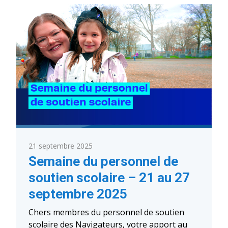
l’école
secondaire
de
l’Horizon
–
2
octobre
2025,
18
h
30
à
20
h
30
21 septembre 2025
Semaine du personnel de
soutien scolaire – 21 au 27
septembre 2025
Chers membres du personnel de soutien
scolaire des Navigateurs, votre apport au