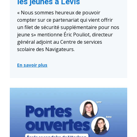
les jeunes à Lévis
« Nous sommes heureux de pouvoir
compter sur ce partenariat qui vient offrir
un filet de sécurité supplémentaire pour nos
jeune s» mentionne Éric Pouliot, directeur
général adjoint au Centre de services
scolaire des Navigateurs.
En savoir plus
:
Des
outils
concrets
pour
prévenir
la
criminalité
chez
les
jeunes
à
Lévis