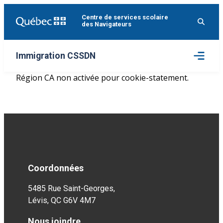
Aller
Centre de services scolaire
au
des Navigateurs
contenu
Ouvrir
Immigration CSSDN
le
menu
Région CA non activée pour cookie-statement.
Coordonnées
5485 Rue Saint-Georges,
Lévis, QC G6V 4M7
Nous joindre