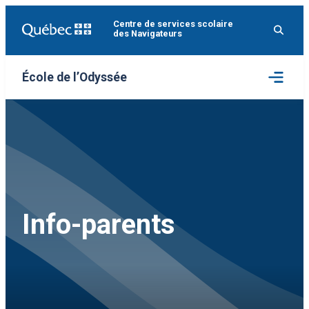
Aller
Centre de services scolaire
au
des Navigateurs
contenu
Ouvrir
École de l’Odyssée
le
menu
Info-parents