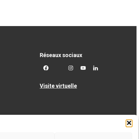
Réseaux sociaux
facebook
twitter
googleplus
googleplus
googleplus
Visite virtuelle