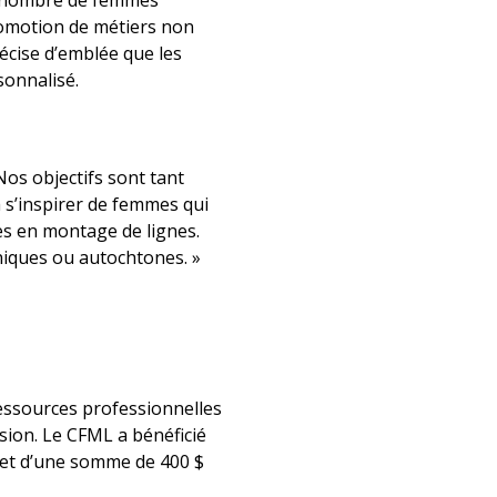
and nombre de femmes
promotion de métiers non
récise d’emblée que les
onnalisé.
os objectifs sont tant
à s’inspirer de femmes qui
es en montage de lignes.
hniques ou autochtones. »
ressources professionnelles
usion. Le CFML a bénéficié
r et d’une somme de 400 $