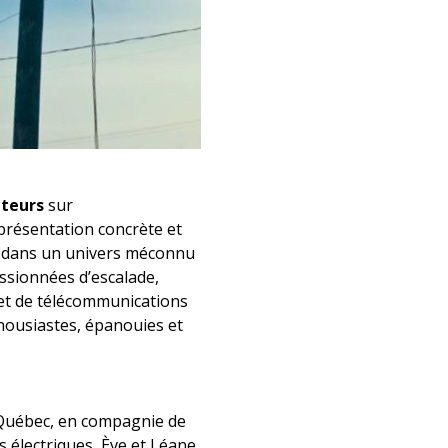
ateurs
sur
présentation concrète et
e dans un univers méconnu
ssionnées d’escalade,
 et de télécommunications
housiastes, épanouies et
-Québec, en compagnie de
s électriques, Ève et Léane