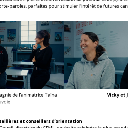
orte-paroles, parfaites pour stimuler l’intérêt de futures can
agnie de l’animatrice Taïna
Vicky et 
avoie
eillères et conseillers d’orientation