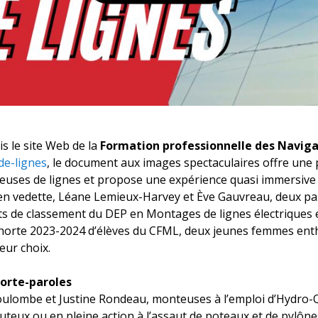
s le site Web de la
Formation professionnelle des Navig
de-lignes
, le document aux images spectaculaires offre une 
teuses de lignes et propose une expérience quasi immersiv
en vedette, Léane Lemieux-Harvey et Ève Gauvreau, deux pa
tests de classement du DEP en Montages de lignes électriques
cohorte 2023-2024 d’élèves du CFML, deux jeunes femmes ent
eur choix.
porte-paroles
Coulombe et Justine Rondeau, monteuses à l’emploi d’Hydro
uteux ou en pleine action à l’assaut de poteaux et de pylône