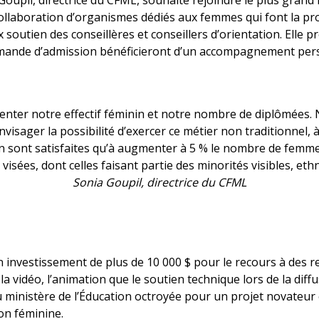
ia Goupil, directrice du CFML, souhaite rejoindre le plus gr
a collaboration d’organismes dédiés aux femmes qui font la 
x soutien des conseillères et conseillers d’orientation. Elle p
mande d’admission bénéficieront d’un accompagnement pers
ter notre effectif féminin et notre nombre de diplômées. N
isager la possibilité d’exercer ce métier non traditionnel, 
i en sont satisfaites qu’à augmenter à 5 % le nombre de femm
isées, dont celles faisant partie des minorités visibles, et
Sonia Goupil, directrice du CFML
un investissement de plus de 10 000 $ pour le recours à des 
la vidéo, l’animation que le soutien technique lors de la diff
u ministère de l’Éducation octroyée pour un projet novateu
ion féminine.