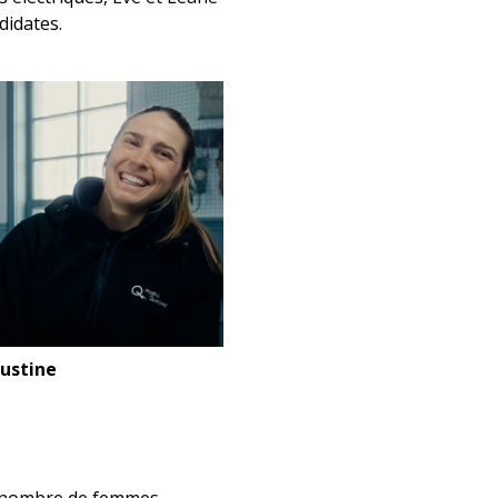
didates.
Justine