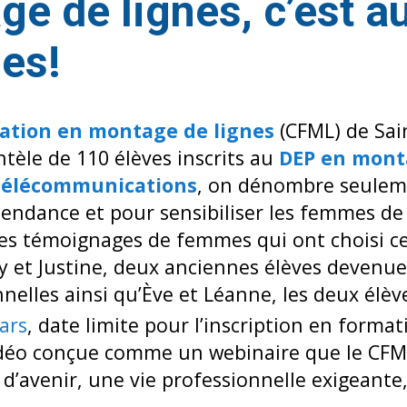
e de lignes, c’est a
es!
ation en montage de lignes
(CFML) de Sain
ntèle de 110 élèves inscrits au
DEP en mont
 télécommunications
, on dénombre seulem
tendance et pour sensibiliser les femmes de
es témoignages de femmes qui ont choisi ce
cky et Justine, deux anciennes élèves deven
nnelles ainsi qu’Ève et Léanne, les deux élèv
ars
, date limite pour l’inscription en forma
vidéo conçue comme un webinaire que le CFM
 d’avenir, une vie professionnelle exigeante,