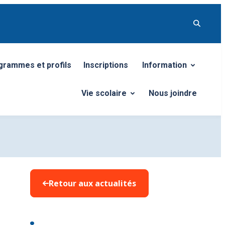
grammes et profils
Inscriptions
Information
sous-menu
Ouvrir/Fermer le so
Vie scolaire
Nous joindre
Ouvrir/Fermer le sous-menu
Retour aux actualités