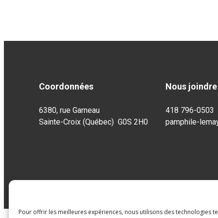
Coordonnées
Nous joindre
6380, rue Garneau
418 796-0503
Sainte-Croix (Québec) G0S 2H0
pamphile-lema
Pour offrir les meilleures expériences, nous utilisons des technologies t