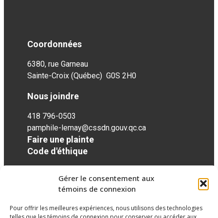
Coordonnées
6380, rue Garneau
Sainte-Croix (Québec) G0S 2H0
Nous joindre
418 796-0503
pamphile-lemay@cssdn.gouv.qc.ca
Faire une plainte
Code d'éthique
Gérer le consentement aux
Réseaux sociaux
témoins de connexion
Pour offrir les meilleures expériences, nous utilisons des technologies
facebook
twitter
googleplus
googleplus
googleplus
telles que les témoins de connexion pour conserver ou accéder aux