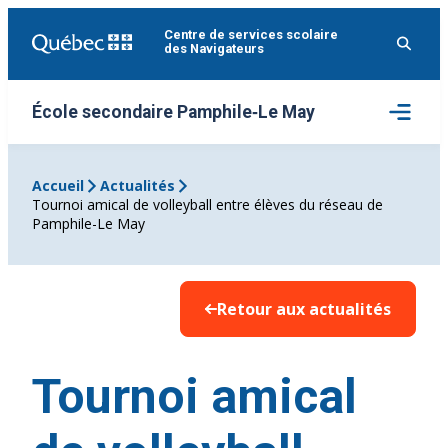
Aller
Centre de services scolaire
au
des Navigateurs
contenu
Ouvrir
École secondaire Pamphile‑Le May
le
menu
Accueil
Actualités
Tournoi amical de volleyball entre élèves du réseau de
Pamphile-Le May
Retour aux actualités
Tournoi amical