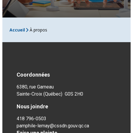
Accueil
À propos
Coordonnées
6380, rue Garneau
Sainte-Croix (Québec) G0S 2H0
Nous joindre
418 796-0503
pamphile-lemay@cssdn.gouv.qc.ca
Faire une plainte