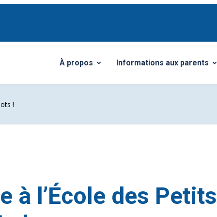
À propos
Informations aux parents
Ouvrir/Fermer le sous-menu
Ouvrir/Fermer le sous-me
ots !
 à l’École des Petits