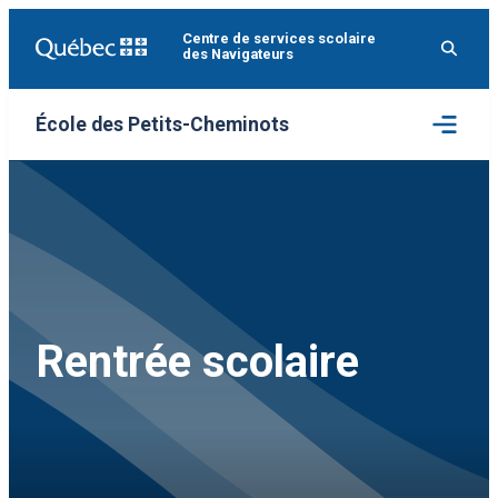
Aller
Centre de services scolaire
au
des Navigateurs
contenu
Ouvrir
École des Petits-Cheminots
le
menu
Rentrée scolaire