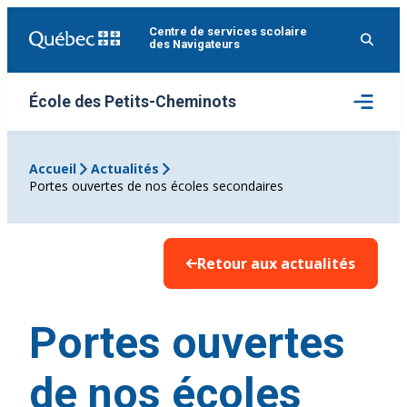
Aller
Centre de services scolaire
au
des Navigateurs
contenu
Ouvrir
École des Petits-Cheminots
le
menu
Accueil
Actualités
Portes ouvertes de nos écoles secondaires
Retour aux actualités
Portes ouvertes
de nos écoles