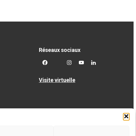
Réseaux sociaux
facebook
twitter
googleplus
googleplus
googleplus
Visite virtuelle