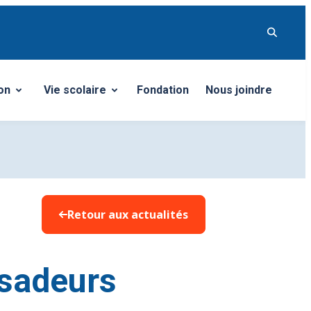
on
Vie scolaire
Fondation
Nous joindre
ermer le sous-menu
Ouvrir/Fermer le sous-menu
Retour aux actualités
sadeurs