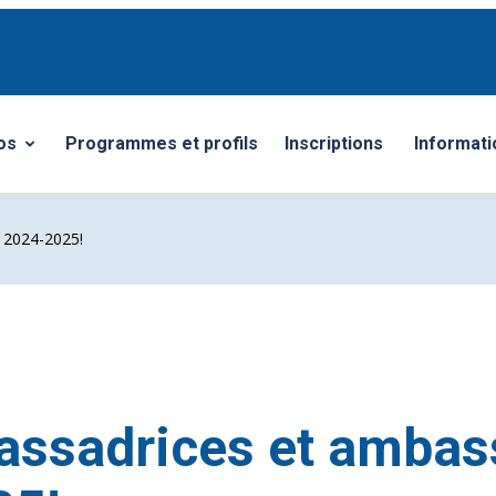
os
Programmes et profils
Inscriptions
Informati
/Fermer le sous-menu
Ouvrir/F
 2024-2025!
ssadrices et ambas