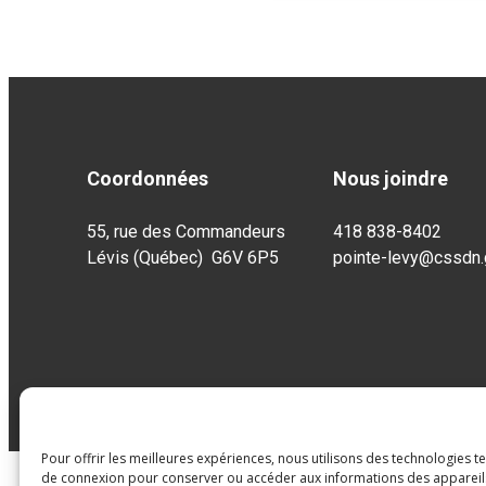
Coordonnées
Nous joindre
55, rue des Commandeurs
418 838-8402
Lévis (Québec) G6V 6P5
pointe-levy@cssdn.
Pour offrir les meilleures expériences, nous utilisons des technologies t
de connexion pour conserver ou accéder aux informations des appareils.