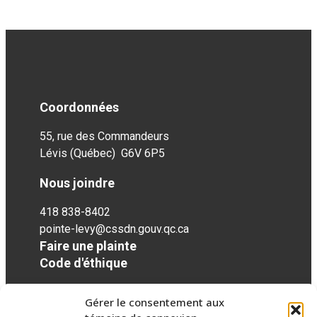
Formation
Programmes
Générale, LM,
Arts-
Période
PEI, RB, FMSS
Langues-
et PEC
Sports
(PALS)
7 h 50 à 9 h
Coordonnées
1
05
55, rue des Commandeurs
9 h 15 à
9 h 15 à
Lévis (Québec) G6V 6P5
2
10 h 30
10 h 30
Nous joindre
10 h 45 à 12 h
10 h 40 à
3
418 838-8402
00
11 h 55
pointe-levy@cssdn.gouv.qc.ca
Dîner et cours
Faire une plainte
4
Dîner
inversés 12 h
Code d'éthique
05 à 13 h 20
Gérer le consentement aux
13 h 25 à
13 h 30 à
5
Réseaux sociaux