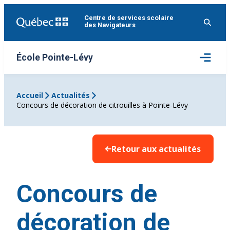
Aller
Centre de services scolaire
au
des Navigateurs
contenu
Ouvrir
École Pointe-Lévy
le
menu
Accueil
Actualités
Concours de décoration de citrouilles à Pointe-Lévy
Retour aux actualités
Concours de
décoration de