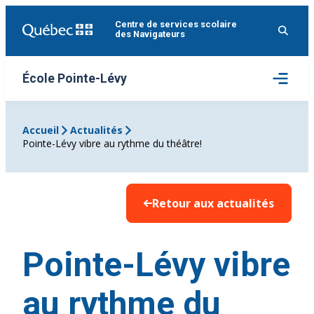
Aller
Centre de services scolaire
au
des Navigateurs
contenu
Ouvrir
École Pointe-Lévy
le
menu
Accueil
Actualités
Pointe-Lévy vibre au rythme du théâtre!
Retour aux actualités
Pointe-Lévy vibre
au rythme du