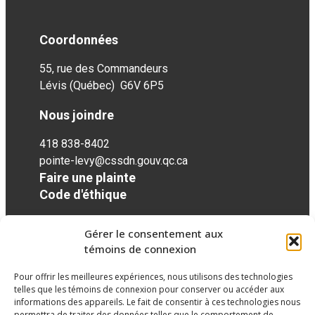
Coordonnées
55, rue des Commandeurs
Lévis (Québec) G6V 6P5
Nous joindre
418 838-8402
pointe-levy@cssdn.gouv.qc.ca
Faire une plainte
Code d'éthique
Gérer le consentement aux
Réseaux sociaux
témoins de connexion
Pour offrir les meilleures expériences, nous utilisons des technologies
facebook
twitter
googleplus
googleplus
googleplus
telles que les témoins de connexion pour conserver ou accéder aux
informations des appareils. Le fait de consentir à ces technologies nous
permettra de traiter des données telles que le comportement de