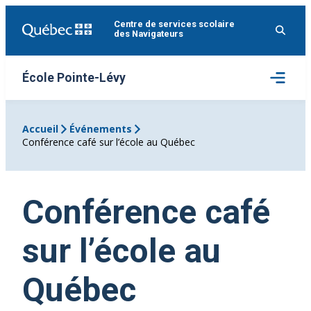
Aller
Centre de services scolaire
au
des Navigateurs
contenu
Ouvrir
École Pointe-Lévy
le
menu
Accueil
Événements
Conférence café sur l’école au Québec
Conférence café
sur l’école au
Québec