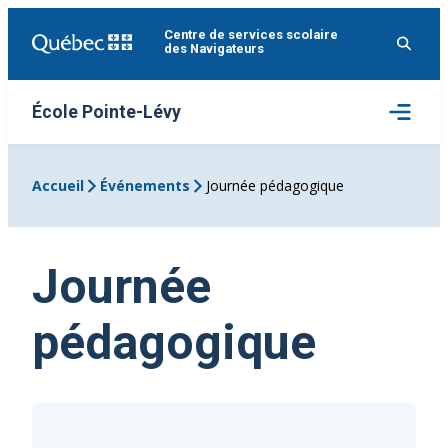
Aller
Centre de services scolaire
au
des Navigateurs
contenu
Ouvrir
École Pointe-Lévy
le
menu
Accueil
Événements
Journée pédagogique
Journée
pédagogique