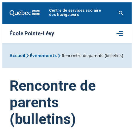
Aller
Centre de services scolaire
au
des Navigateurs
contenu
Ouvrir
École Pointe-Lévy
le
menu
Accueil
Événements
Rencontre de parents (bulletins)
Rencontre de
parents
(bulletins)