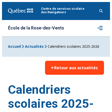
Aller
Centre de services scolaire
au
des Navigateurs
contenu
Ouvrir
École de la Rose-des-Vents
le
menu
Accueil
Actualités
Calendriers scolaires 2025-2026
Retour aux actualités
Calendriers
scolaires 2025-