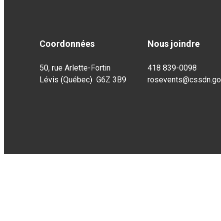
Coordonnées
Nous joindre
50, rue Arlette-Fortin
418 839-0098
Lévis (Québec) G6Z 3B9
rosevents@cssdn.gou