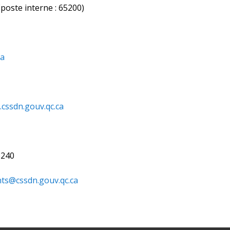
poste interne : 65200)
ca
.cssdn.gouv.qc.ca
65240
nts@cssdn.gouv.qc.ca