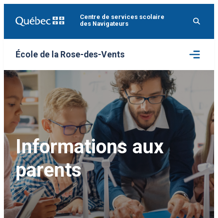
Aller
Centre de services scolaire
au
des Navigateurs
contenu
Ouvrir
École de la Rose-des-Vents
le
menu
Informations aux
parents